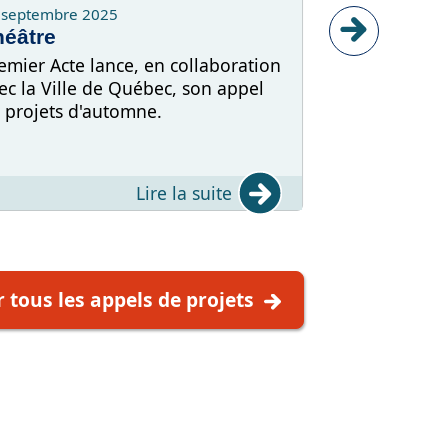
 septembre 2025
8 avril 2025
héâtre
Classes de
emier Acte lance, en collaboration
Appel de proj
ec la Ville de Québec, son appel
maître desti
 projets d'automne.
culturels
Lire la suite
r tous les appels de projets