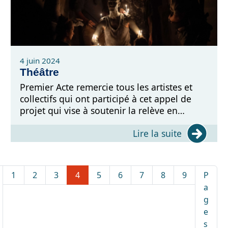
4 juin 2024
Théâtre
Premier Acte remercie tous les artistes et
collectifs qui ont participé à cet appel de
projet qui vise à soutenir la relève en
théâtre de la ville de Québec.
Lire la suite
1
2
3
4
5
6
7
8
9
P
a
g
e
s